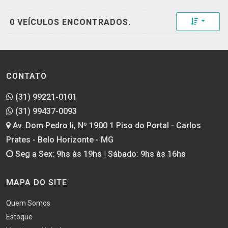
Toggle 
0 VEÍCULOS ENCONTRADOS.
CONTATO
(31) 99221-0101
(31) 99437-0093
Av. Dom Pedro Ii, Nº 1900 1 Piso do Portal - Carlos
Prates - Belo Horizonte - MG
Seg a Sex: 9hs às 19hs | Sábado: 9hs às 16hs
MAPA DO SITE
Quem Somos
Estoque