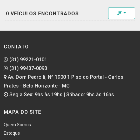
Toggle 
0 VEÍCULOS ENCONTRADOS.
CONTATO
(31) 99221-0101
(31) 99437-0093
Av. Dom Pedro Ii, Nº 1900 1 Piso do Portal - Carlos
Prates - Belo Horizonte - MG
Seg a Sex: 9hs às 19hs | Sábado: 9hs às 16hs
MAPA DO SITE
Quem Somos
Estoque