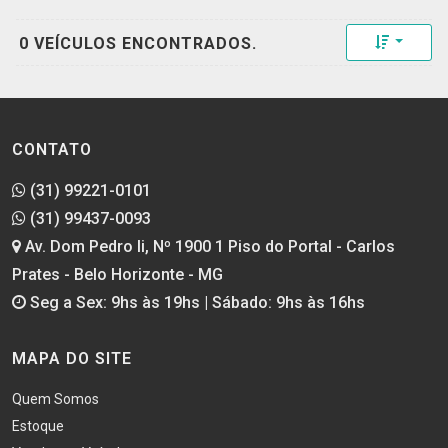
Toggle 
0 VEÍCULOS ENCONTRADOS.
CONTATO
(31) 99221-0101
(31) 99437-0093
Av. Dom Pedro Ii, Nº 1900 1 Piso do Portal - Carlos
Prates - Belo Horizonte - MG
Seg a Sex: 9hs às 19hs | Sábado: 9hs às 16hs
MAPA DO SITE
Quem Somos
Estoque